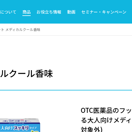
トについて
商品
お役立ち情報
動画
セミナー・キャンペーン
ート メディカルクール香味
カルクール香味
OTC医薬品のフ
る大人向けメディ
対象外)