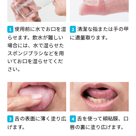
使用前に水でお口を湿
清潔な指または手の甲
1
2
らせます。飲水が難しい
に適量取ります。
場合には、水で湿らせた
スポンジブラシなどを用
いてお口を湿らせてくだ
さい。
舌の表面に薄く塗り広
舌を使って頬粘膜、口
3
4
げます。
唇の裏に塗り広げます。