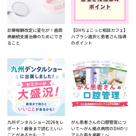
診療報酬改定に変化が！歯周
【DHちょこっと相談カフェ】
病継続支援治療のためにでき
ハブラシ選択と患者さん指導
ること
のポイント
九州デンタルショー2026をレ
がん患者さんの口腔管理につ
ポート！最後まで読むといい
いて～がん拠点病院のDHのリ
ことがあるかも…？
アルな声を掲載！～