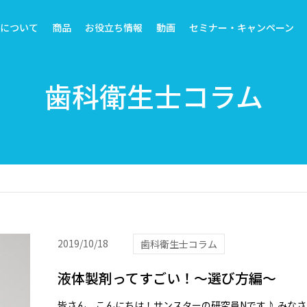
トについて
商品
お役立ち情報
動画
セミナー・キャンペーン
歯科衛生士コラム
2019/10/18
歯科衛生士コラム
液体製剤ってすごい！～選び方編～
皆さん、こんにちは！サンスターの研究員Nです♪ みな