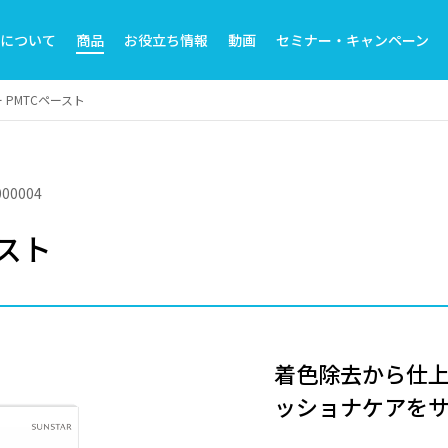
トについて
商品
お役立ち情報
動画
セミナー・キャンペーン
 PMTCペースト
00004
ースト
着色除去から仕
ッショナケアを