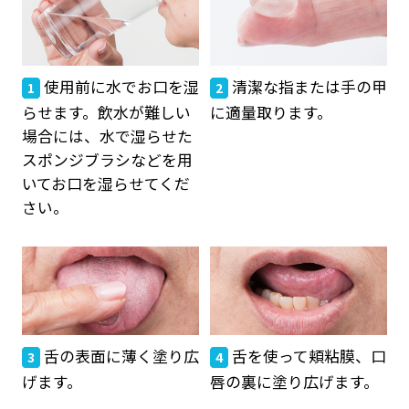
使用前に水でお口を湿
清潔な指または手の甲
1
2
らせます。飲水が難しい
に適量取ります。
場合には、水で湿らせた
スポンジブラシなどを用
いてお口を湿らせてくだ
さい。
舌の表面に薄く塗り広
舌を使って頬粘膜、口
3
4
げます。
唇の裏に塗り広げます。