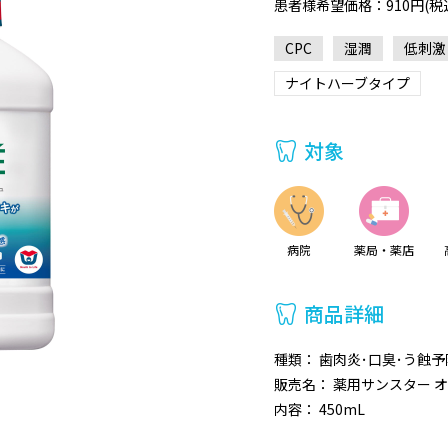
患者様希望価格：910円(税込1
CPC
湿潤
低刺激
ナイトハーブタイプ
対象
病院
薬局・薬店
商品詳細
種類： 歯肉炎･口臭･う蝕
販売名： 薬用サンスター 
内容： 450mL