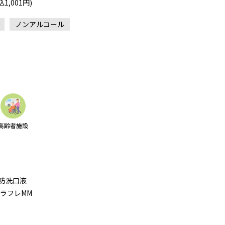
,001円)
ノンアルコール
高齢者施設
予防洗口液
オラフレMM