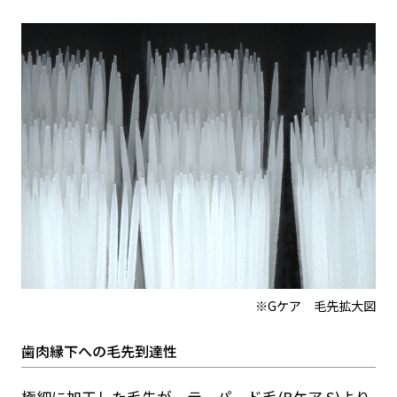
※Gケア 毛先拡大図
歯肉縁下への毛先到達性