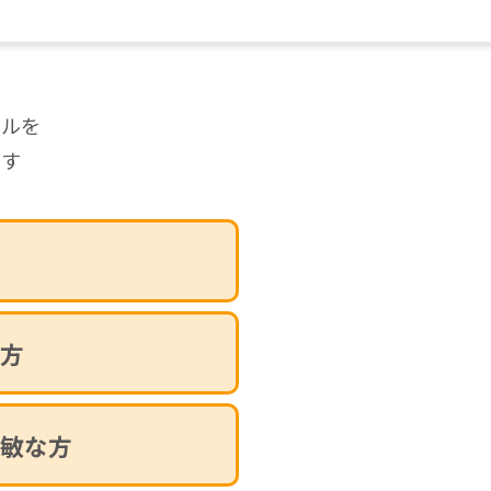
ールを
ます
方
敏な方