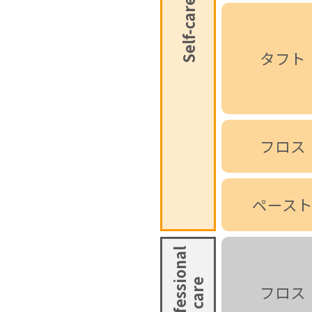
Self-care
タフト
フロス
ペース
Professional
care
フロス