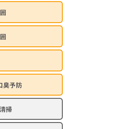
囲
囲
口臭予防
の清掃